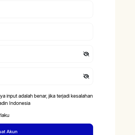
 input adalah benar, jika terjadi kesalahan
din Indonesia
rlaku
uat Akun